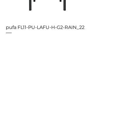
pufa FL11-PU-LAFU-H-G2-RAIN_22
fotel FL11-FO-ANIA-ES-G2-