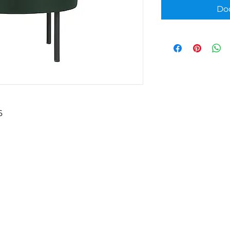
Dod
6