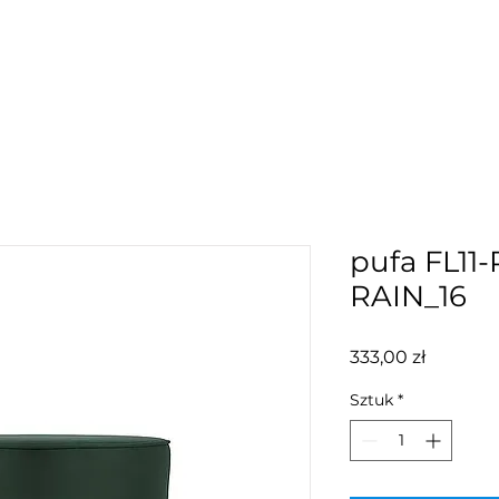
pufa FL11
RAIN_16
Cena
333,00 zł
Sztuk
*