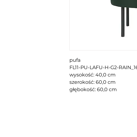
pufa
FL11-PU-LAFU-H-G2-RAIN_1
wysokość: 40,0 cm
szerokość: 60,0 cm
głębokość: 60,0 cm