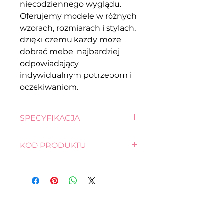
niecodziennego wyglądu.
Oferujemy modele w różnych
wzorach, rozmiarach i stylach,
dzięki czemu każdy może
dobrać mebel najbardziej
odpowiadający
indywidualnym potrzebom i
oczekiwaniom.
SPECYFIKACJA
wysokość: 93,0 cm
KOD PRODUKTU
szerokość: 192,0 cm
głębokość: 89,0 cm
wysokość: 93,0 cm
pow. spania: 190,0 x 116,0 cm
szerokość: 192,0 cm
głębokość: 89,0 cm
pow. spania: 190,0 x 116,0 cm