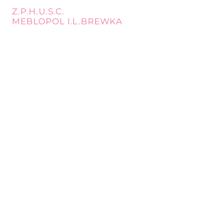
Z.P.H.U.S.C.
MEBLOPOL I.L.BREWKA
call
Phone:
32 671 97 82
Phone:
509 335 137
Mon. - Fri. 9:00 - 17:00
Opening
Saturday 9:00 - 13:00
hours
Location
st. Topolowa 6
42-450 Łazy
SUBSCRIBE
Sign up to stay up to date.
E-mail