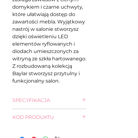
domykiem i czarne uchwyty,
które ułatwiają dostęp do
zawartości mebla. Wyjątkowy
nastrój w salonie stworzysz
dzięki oświetleniu LED
elementów ryflowanych i
diodach umieszczonych za
witryną ze szkła hartowanego.
Z rozbudowaną kolekcją
Baylar stworzysz przytulny i
funkcjonalny salon.
SPECYFIKACJA
wysokość: 60,0 cm
KOD PRODUKTU
szerokość: 135,0 cm
głębokość: 42,5 cm
S415-RTV2D-DMON