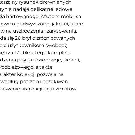
arzalny rysunek drewnianych
itrynie nadaje delikatne ledowe
zkła hartowanego. Atutem mebli są
owe o podwyższonej jakości, które
w na uszkodzenia i zarysowania.
da się 26 brył o zróżnicowanych
 daje użytkownikom swobodę
ętrza. Meble z tego kompletu
zenia pokoju dziennego, jadalni,
odzieżowego, a także
akter kolekcji pozwala na
 według potrzeb i oczekiwań
owanie aranżacji do rozmiarów