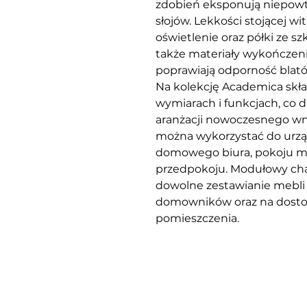
zdobień eksponują niepowt
słojów. Lekkości stojącej w
oświetlenie oraz półki ze s
także materiały wykończeni
poprawiają odporność blató
Na kolekcję Academica skła
wymiarach i funkcjach, co
aranżacji nowoczesnego wn
można wykorzystać do urząd
domowego biura, pokoju mł
przedpokoju. Modułowy char
dowolne zestawianie mebli
domowników oraz na dostos
pomieszczenia.