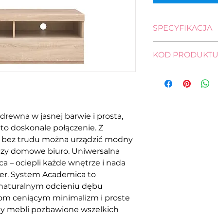
SPECYFIKACJA
wysokość: 43,5 cm
KOD PRODUKT
szerokość: 120,5 c
głębokość: 46,0 c
RTV1S/120-DSO
drewna w jasnej barwie i prosta,
o doskonale połączenie. Z
ł bez trudu można urządzić modny
j czy domowe biuro. Uniwersalna
a – ociepli każde wnętrze i nada
er. System Academica to
 naturalnym odcieniu dębu
 ceniącym minimalizm i proste
y mebli pozbawione wszelkich