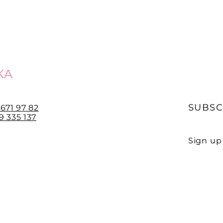
KA
SUBSC
 671 97 82
 335 137
Sign up 
E-mail