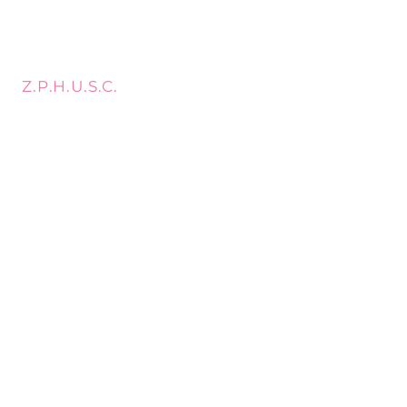
Z.P.H.U.S.C.
MEBLOPOL I.L.BREWKA
call
Phone:
32 671 97 82
Phone:
509 335 137
Mon. - Fri. 9:00 - 17:00
Opening
Saturday 9:00 - 13:00
hours
Location
st. Topolowa 6
42-450 Łazy
SUBSCRIBE
Sign up to stay up to date.