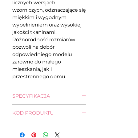
licznych wersjach
wzorniczych, odznaczające się
miękkim i wygodnym
wypełnieniem oraz wysokiej
jakości tkaninami.
Różnorodność rozmiarów
pozwoli na dobór
odpowiedniego modelu
zarówno do małego
mieszkania, jak i
przestronnego domu.
SPECYFIKACJA
wysokość: 80,0 cm
KOD PRODUKTU
szerokość: 136,0 cm
głębokość: 89,0 cm
FL11-SO2-ATOL-1DL_L-G2-
pow. spania: 182,0 x 85,0 cm
AMORE_41