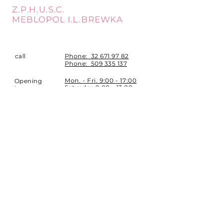
Z.P.H.U.S.C.
MEBLOPOL I.L.BREWKA
call
Phone:
32 671 97 82
Phone:
509 335 137
Mon. - Fri. 9:00 - 17:00
Opening
Saturday 9:00 - 13:00
hours
Location
st. Topolowa 6
42-450 Łazy
SUBSCRIBE
Sign up to stay up to date.
E-mail