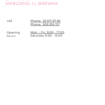
MEBLOPOL I.L.BREWKA
call
Phone:
32 671 97 82
Phone:
509 335 137
Mon. - Fri. 9:00 - 17:00
Opening
Saturday 9:00 - 13:00
hours
Location
st. Topolowa 6
42-450 Łazy
SUBSCRIBE
Sign up to stay up to date.
E-mail
Subscribe