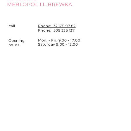
MEBLOPOL I.L.BREWKA
call
Phone:
32 671 97 82
Phone:
509 335 137
Mon. - Fri. 9:00 - 17:00
Opening
Saturday 9:00 - 13:00
hours
Location
st. Topolowa 6
42-450 Łazy
SUBSCRIBE
Sign up to stay up to date.
E-mail
Subscribe