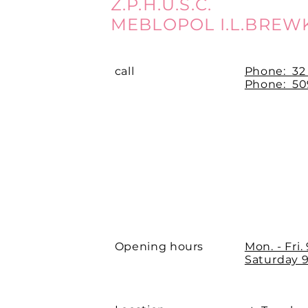
Z.P.H.U.S.C.
MEBLOPOL I.L.BREW
call
Phone:
32
Phone: 509
Opening hours
Mon. - Fri.
Saturday 9