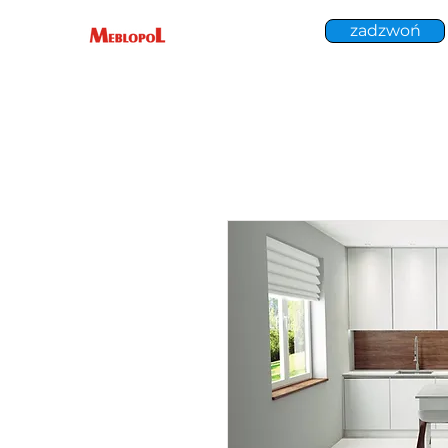
zadzwoń