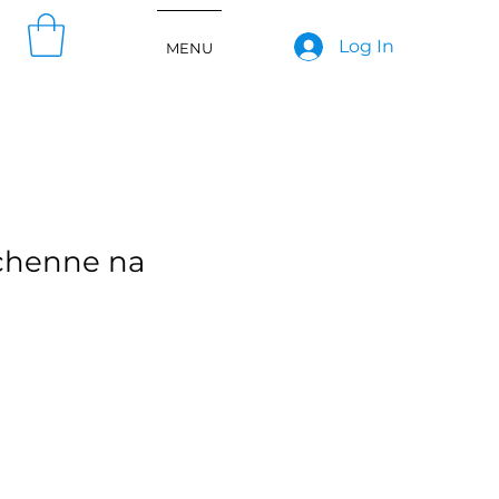
Log In
MENU
chenne na