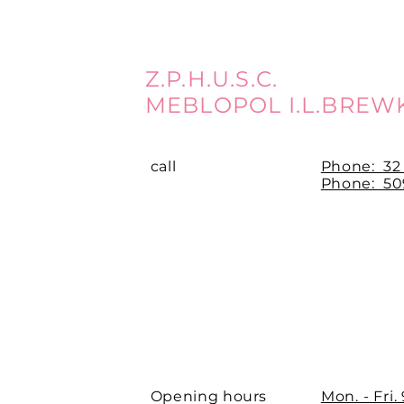
Z.P.H.U.S.C.
MEBLOPOL I.L.BREW
call
Phone:
32
Phone: 509
Opening hours
Mon. - Fri.