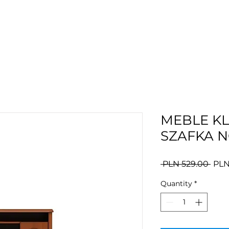
MEBLE K
SZAFKA N
Regu
 PLN 529.00 
PLN
Pric
Quantity
*