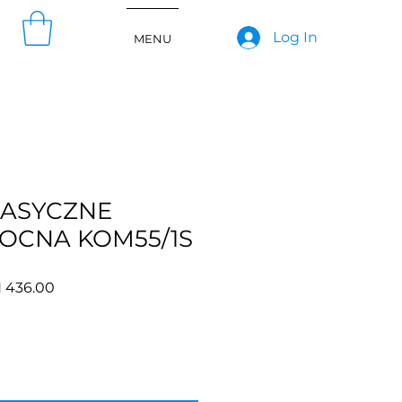
Log In
MENU
LASYCZNE
OCNA KOM55/1S
lar
Sale
 436.00
e
Price