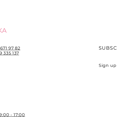
KA
SUBSC
 671 97 82
 335 137
Sign up 
E-mail
 9:00 - 17:00