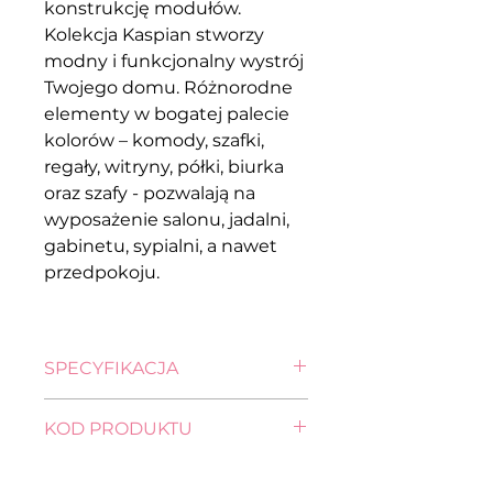
konstrukcję modułów.
Kolekcja Kaspian stworzy
modny i funkcjonalny wystrój
Twojego domu. Różnorodne
elementy w bogatej palecie
kolorów – komody, szafki,
regały, witryny, półki, biurka
oraz szafy - pozwalają na
wyposażenie salonu, jadalni,
gabinetu, sypialni, a nawet
przedpokoju.
SPECYFIKACJA
wysokość: 33,5 cm
KOD PRODUKTU
szerokość: 143,5 cm
głębokość: 55,5 cm
szafka RTV