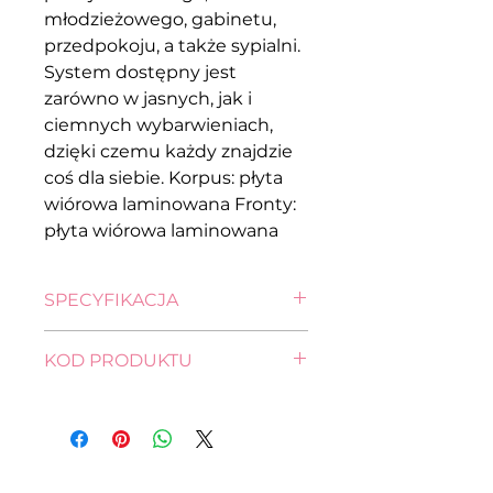
młodzieżowego, gabinetu,
przedpokoju, a także sypialni.
System dostępny jest
zarówno w jasnych, jak i
ciemnych wybarwieniach,
dzięki czemu każdy znajdzie
coś dla siebie. Korpus: płyta
wiórowa laminowana Fronty:
płyta wiórowa laminowana
SPECYFIKACJA
wysokość: 42,5 cm
KOD PRODUKTU
szerokość: 49,5 cm
głębokość: 34,0 cm
komoda
KOM1S-BI