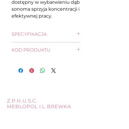
dostępny w wybarwieniu dąb
sonoma sprzyja koncentracji i
efektywnej pracy.
SPECYFIKACJA
wysokość: 56,0 cm
KOD PRODUKTU
szerokość: 40,0 cm
głębokość: 38,5 cm
S173-KON3S/40-DSO
Z.P.H.U.S.C.
MEBLOPOL I.L.BREWKA
call
Phone:
32 671 97 82