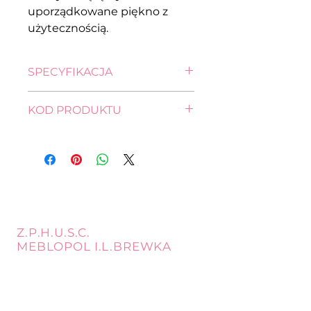
uporządkowane piękno z
użytecznością.
SPECYFIKACJA
wysokość: 84,0 cm
KOD PRODUKTU
szerokość: 135,5 cm
głębokość: 41,5 cm
KOM3D3S-DSAJ/DWB
Z.P.H.U.S.C.
MEBLOPOL I.L.BREWKA
call
Phone:
32 671 97 82
Phone:
509 335 137