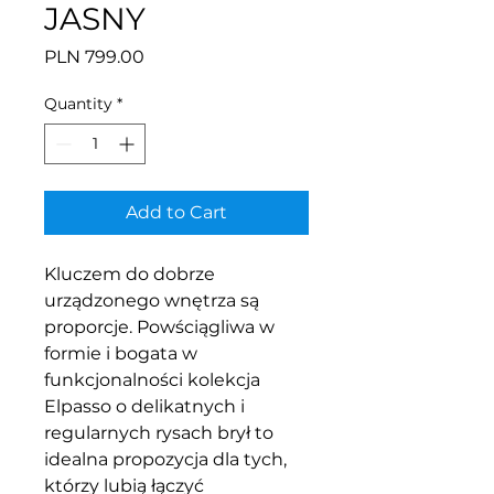
JASNY
Price
PLN 799.00
Quantity
*
Add to Cart
Kluczem do dobrze
urządzonego wnętrza są
proporcje. Powściągliwa w
formie i bogata w
funkcjonalności kolekcja
Elpasso o delikatnych i
regularnych rysach brył to
idealna propozycja dla tych,
którzy lubią łączyć