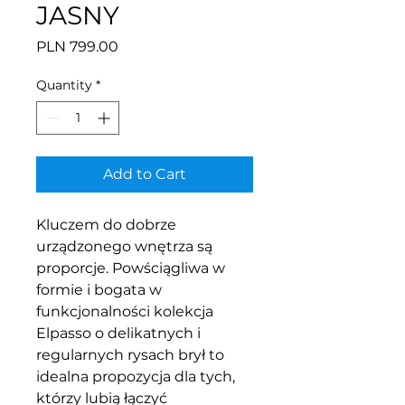
JASNY
Price
PLN 799.00
Quantity
*
Add to Cart
Kluczem do dobrze
urządzonego wnętrza są
proporcje. Powściągliwa w
formie i bogata w
funkcjonalności kolekcja
Elpasso o delikatnych i
regularnych rysach brył to
idealna propozycja dla tych,
którzy lubią łączyć