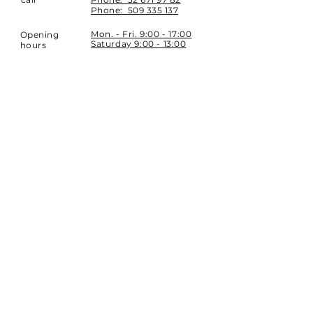
Phone:
509 335 137
Mon. - Fri. 9:00 - 17:00
Opening
Saturday 9:00 - 13:00
hours
Location
st. Topolowa 6
42-450 Łazy
SUBSCRIBE
Sign up to stay up to date.
E-mail
Subscribe
Phone:
32 671 97 82
Phone:
509 335 137