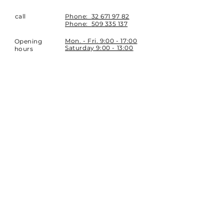
call
Phone:
32 671 97 82
Phone:
509 335 137
Mon. - Fri. 9:00 - 17:00
Opening
Saturday 9:00 - 13:00
hours
Location
st. Topolowa 6
42-450 Łazy
SUBSCRIBE
Sign up to stay up to date.
E-mail
Subscribe