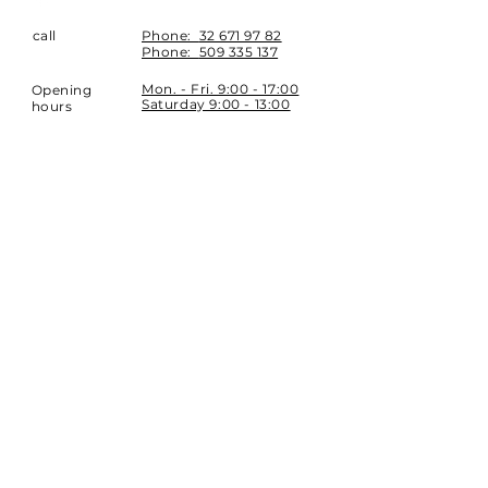
call
Phone:
32 671 97 82
Phone:
509 335 137
Mon. - Fri. 9:00 - 17:00
Opening
Saturday 9:00 - 13:00
hours
Location
st. Topolowa 6
42-450 Łazy
SUBSCRIBE
Sign up to stay up to date.
E-mail
Subscribe