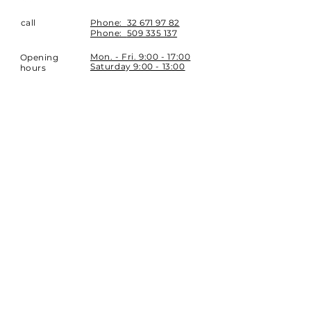
call
Phone:
32 671 97 82
Phone:
509 335 137
Mon. - Fri. 9:00 - 17:00
Opening
Saturday 9:00 - 13:00
hours
Location
st. Topolowa 6
42-450 Łazy
SUBSCRIBE
Sign up to stay up to date.
E-mail
Subscribe