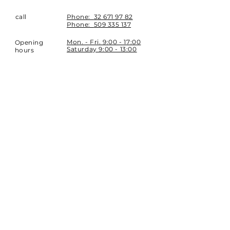
call
Phone:
32 671 97 82
Phone:
509 335 137
Mon. - Fri. 9:00 - 17:00
Opening
Saturday 9:00 - 13:00
hours
Location
st. Topolowa 6
42-450 Łazy
SUBSCRIBE
Sign up to stay up to date.
E-mail
Subscribe