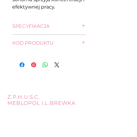
efektywnej pracy.
SPECYFIKACJA
wysokość: 72,0 cm
KOD PRODUKTU
długość: 150,0 cm
szerokość: 70,0 cm
BIU/72/150-DSO
Z.P.H.U.S.C.
MEBLOPOL I.L.BREWKA
call
Phone:
32 671 97 82
Phone:
509 335 137