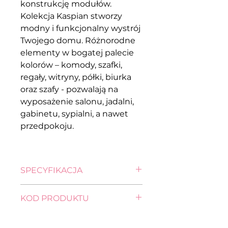
konstrukcję modułów.
Kolekcja Kaspian stworzy
modny i funkcjonalny wystrój
Twojego domu. Różnorodne
elementy w bogatej palecie
kolorów – komody, szafki,
regały, witryny, półki, biurka
oraz szafy - pozwalają na
wyposażenie salonu, jadalni,
gabinetu, sypialni, a nawet
przedpokoju.
SPECYFIKACJA
wysokość: 200,5 cm
KOD PRODUKTU
szerokość: 56,0 cm
głębokość: 40,5 cm
witryna