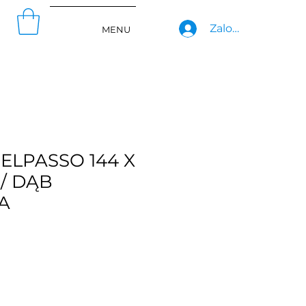
Zaloguj się
MENU
ELPASSO 144 X
 / DĄB
A