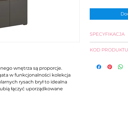
Dod
SPECYFIKACJA
wysokość: 144,0 c
KOD PRODUKT
szerokość: 90,0 cm
głębokość: 41,5 cm
REG1W3D/14/9-D
nego wnętrza są proporcje.
gata w funkcjonalności kolekcja
larnych rysach brył to idealna
 lubią łączyć uporządkowane