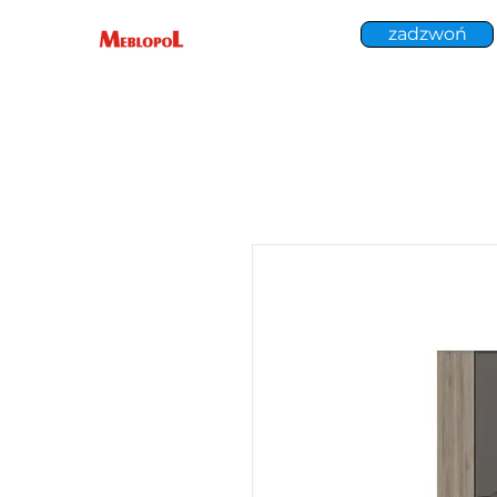
zadzwoń