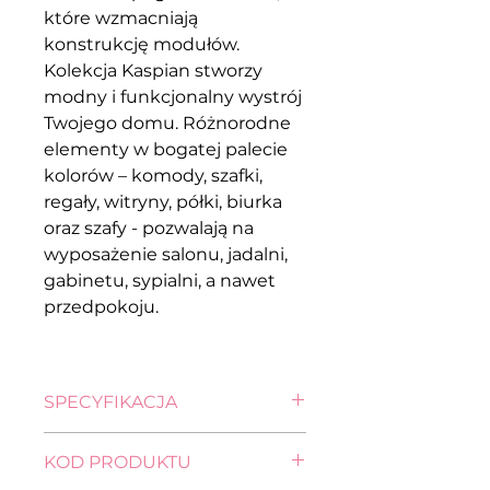
które wzmacniają
konstrukcję modułów.
Kolekcja Kaspian stworzy
modny i funkcjonalny wystrój
Twojego domu. Różnorodne
elementy w bogatej palecie
kolorów – komody, szafki,
regały, witryny, półki, biurka
oraz szafy - pozwalają na
wyposażenie salonu, jadalni,
gabinetu, sypialni, a nawet
przedpokoju.
SPECYFIKACJA
wysokość: 33,5 cm
KOD PRODUKTU
szerokość: 143,5 cm
głębokość: 55,5 cm