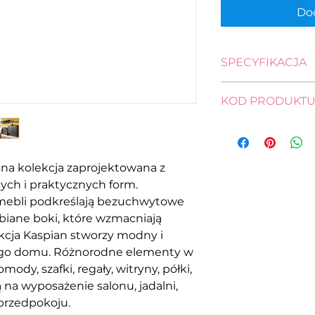
Dod
SPECYFIKACJA
wysokość: 40,0 cm
KOD PRODUKT
szerokość: 143,5 c
głębokość: 30,5 cm
szafka wisząca
SFW/140
na kolekcja zaprojektowana z
ych i praktycznych form.
mebli podkreślają bezuchwytowe
ubiane boki, które wzmacniają
kcja Kaspian stworzy modny i
jego domu. Różnorodne elementy w
ody, szafki, regały, witryny, półki,
ą na wyposażenie salonu, jadalni,
 przedpokoju.