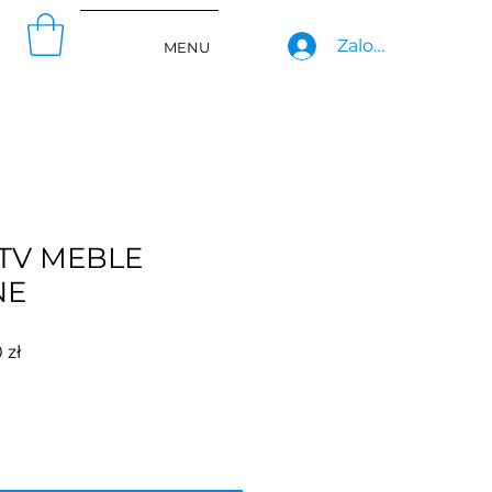
Zaloguj się
MENU
TV MEBLE
NE
rna
Cena
 zł
Rabatowa