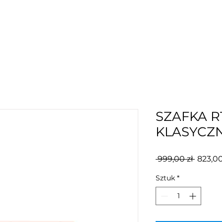
SZAFKA R
KLASYCZ
Regula
 999,00 zł 
823,00
cena
Sztuk
*