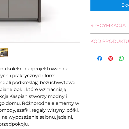
Dod
SPECYFIKACJA
wysokość: 112,5 cm
KOD PRODUKT
szerokość: 105,0 c
głębokość: 40,5 c
szafka
KOM4D
na kolekcja zaprojektowana z
ych i praktycznych form.
mebli podkreślają bezuchwytowe
ubiane boki, które wzmacniają
kcja Kaspian stworzy modny i
jego domu. Różnorodne elementy w
ody, szafki, regały, witryny, półki,
ą na wyposażenie salonu, jadalni,
 przedpokoju.