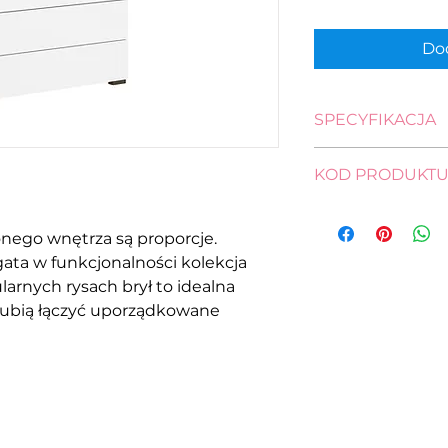
Dod
SPECYFIKACJA
wysokość: 84,0 cm
KOD PRODUKT
szerokość: 90,0 cm
głębokość: 41,5 cm
KOM4S/90-DSAJ
nego wnętrza są proporcje.
gata w funkcjonalności kolekcja
larnych rysach brył to idealna
 lubią łączyć uporządkowane