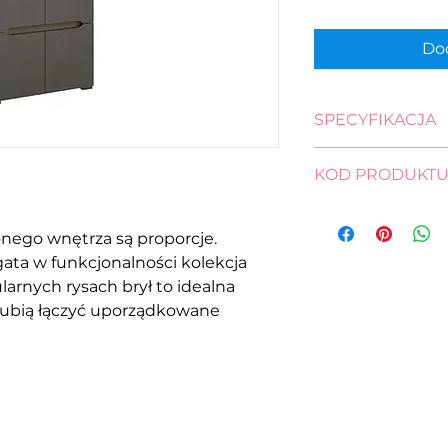
Dod
SPECYFIKACJA
wysokość: 200,0 c
KOD PRODUKT
szerokość: 90,0 cm
głębokość: 56,0 c
SZF4D-DSAJ/DWB
nego wnętrza są proporcje.
gata w funkcjonalności kolekcja
larnych rysach brył to idealna
 lubią łączyć uporządkowane