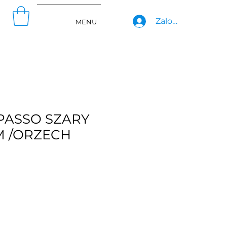
Zaloguj się
MENU
PASSO SZARY
 /ORZECH