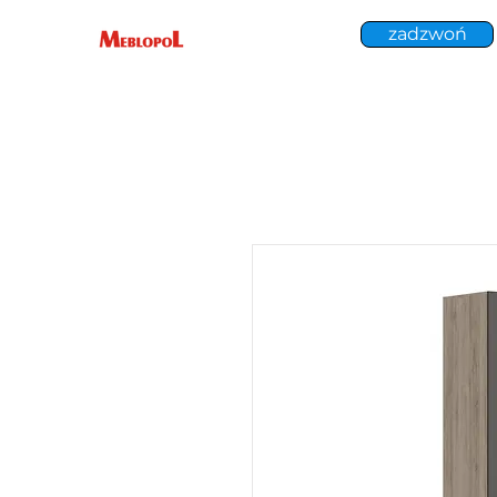
zadzwoń