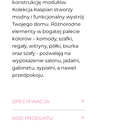
konstrukcję modułów.
Kolekcja Kaspian stworzy
modny i funkcjonalny wystrój
Twojego domu. Różnorodne
elementy w bogatej palecie
kolorów – komody, szafki,
regały, witryny, półki, biurka
oraz szafy - pozwalają na
wyposażenie salonu, jadalni,
gabinetu, sypialni, a nawet
przedpokoju.
SPECYFIKACJA
wysokość: 200,5 cm
KOD PRODUKTU
szerokość: 90,0 cm
głębokość: 55,5 cm
SZAFA