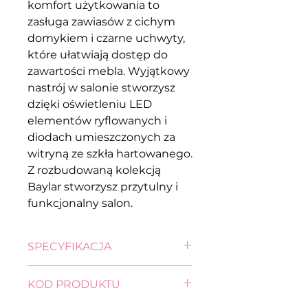
komfort użytkowania to
zasługa zawiasów z cichym
domykiem i czarne uchwyty,
które ułatwiają dostęp do
zawartości mebla. Wyjątkowy
nastrój w salonie stworzysz
dzięki oświetleniu LED
elementów ryflowanych i
diodach umieszczonych za
witryną ze szkła hartowanego.
Z rozbudowaną kolekcją
Baylar stworzysz przytulny i
funkcjonalny salon.
SPECYFIKACJA
wysokość: 196,5 cm
KOD PRODUKTU
szerokość: 68,0 cm
głębokość: 40,0 cm