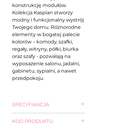
konstrukcję modułów.
Kolekcja Kaspian stworzy
modny i funkcjonalny wystrój
Twojego domu. Różnorodne
elementy w bogatej palecie
kolorów – komody, szafki,
regały, witryny, półki, biurka
oraz szafy - pozwalają na
wyposażenie salonu, jadalni,
gabinetu, sypialni, a nawet
przedpokoju.
SPECYFIKACJA
wysokość: 74,5 cm
KOD PRODUKTU
szerokość: 77,0 cm
głębokość: 32,0 cm
regał