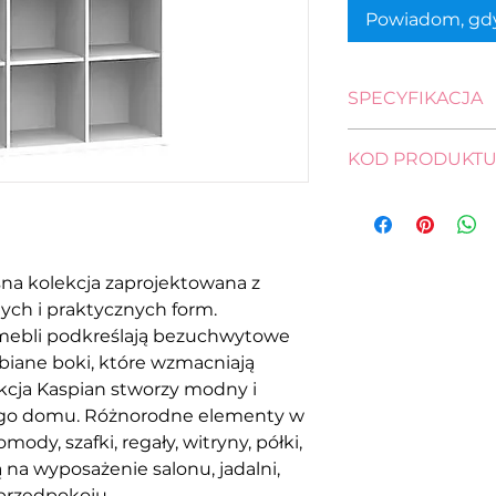
Powiadom, gdy
SPECYFIKACJA
wysokość: 111,0 cm
KOD PRODUKT
szerokość: 114,0 cm
głębokość: 38,5 cm
regał
REG/12/12-BI
na kolekcja zaprojektowana z
ych i praktycznych form.
mebli podkreślają bezuchwytowe
ubiane boki, które wzmacniają
kcja Kaspian stworzy modny i
jego domu. Różnorodne elementy w
ody, szafki, regały, witryny, półki,
ą na wyposażenie salonu, jadalni,
 przedpokoju.