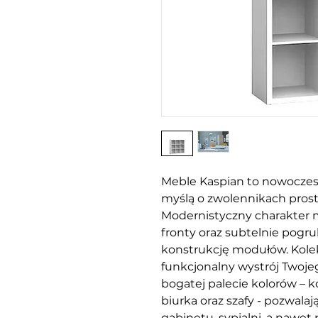
Meble Kaspian to nowoczes
myślą o zwolennikach prost
Modernistyczny charakter 
fronty oraz subtelnie pogr
konstrukcję modułów. Kole
funkcjonalny wystrój Two
bogatej palecie kolorów – kom
biurka oraz szafy - pozwalaj
gabinetu, sypialni, a nawet