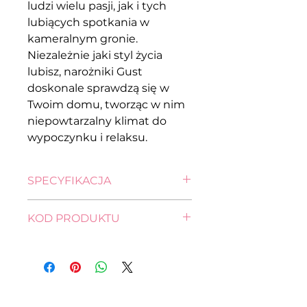
ludzi wielu pasji, jak i tych
lubiących spotkania w
kameralnym gronie.
Niezależnie jaki styl życia
lubisz, narożniki Gust
doskonale sprawdzą się w
Twoim domu, tworząc w nim
niepowtarzalny klimat do
wypoczynku i relaksu.
SPECYFIKACJA
wysokość: 89,0 cm
KOD PRODUKTU
szerokość: 205,0 cm
głębokość: 138,0 cm
FL11-NA-MERIN-LX_3DL.URCBK--
pow. spania: 124,0 x 205,0 cm
ARNE_10