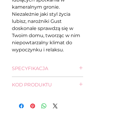
kameralnym gronie.
Niezależnie jaki styl życia
lubisz, narożniki Gust
doskonale sprawdzą się w
Twoim domu, tworząc w nim
niepowtarzalny klimat do
wypoczynku i relaksu.
SPECYFIKACJA
wysokość: 85,0 cm
KOD PRODUKTU
szerokość: 243,0 cm
głębokość: 186,0 cm
FL11-NA-EVIA-2F.URCBK-G2-
pow. spania: 197,0 x 131,0 cm
SORO_90