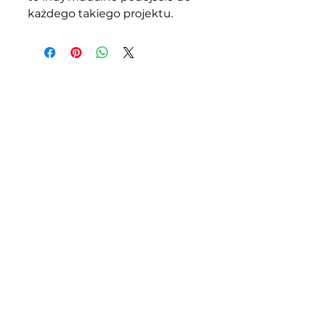
każdego takiego projektu.
Z.P.H.U.S.C.
"MEBLOPOL"
I.L.BREWKA
Zadzwoń
Tel.:
32 671 97 82
Tel.:
509 335 137
Pn. - Pt. 9:00 - 17:00
Godziny
Sobota 9:00 - 13:00
otwarcia
Lokalizacja
ul. Topolowa 6