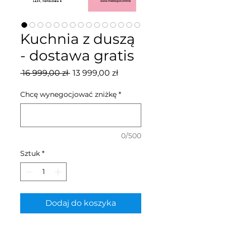
Kuchnia z duszą
- dostawa gratis
Regularna
Cena
 16 999,00 zł 
13 999,00 zł
cena
Rabatowa
Chcę wynegocjować zniżkę
*
0/500
Sztuk
*
Dodaj do koszyka