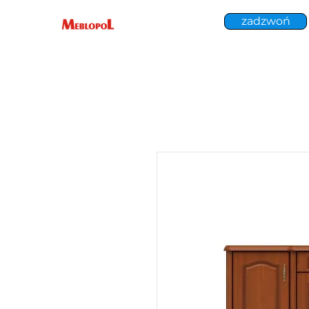
zadzwoń