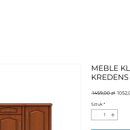
MEBLE K
KREDENS
Regul
 1459,00 zł 
1052,
cena
Sztuk
*