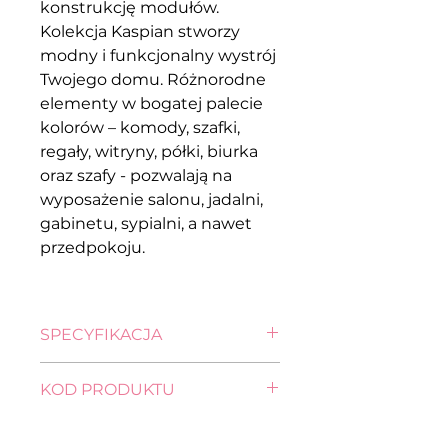
konstrukcję modułów.
Kolekcja Kaspian stworzy
modny i funkcjonalny wystrój
Twojego domu. Różnorodne
elementy w bogatej palecie
kolorów – komody, szafki,
regały, witryny, półki, biurka
oraz szafy - pozwalają na
wyposażenie salonu, jadalni,
gabinetu, sypialni, a nawet
przedpokoju.
SPECYFIKACJA
wysokość: 116,0 cm
KOD PRODUKTU
szerokość: 49,0 cm
głębokość: 2,0 cm
lustro