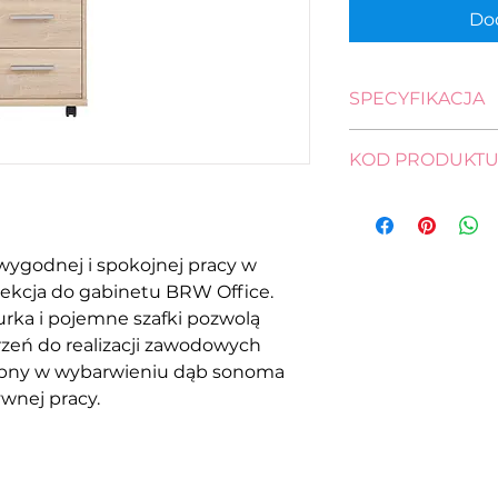
Dod
SPECYFIKACJA
wysokość: 56,0 cm
KOD PRODUKT
szerokość: 40,0 cm
głębokość: 38,5 cm
S173-KON3S/40-D
wygodnej i spokojnej pracy w
ekcja do gabinetu BRW Office.
urka i pojemne szafki pozwolą
zeń do realizacji zawodowych
pny w wybarwieniu dąb sonoma
ywnej pracy.