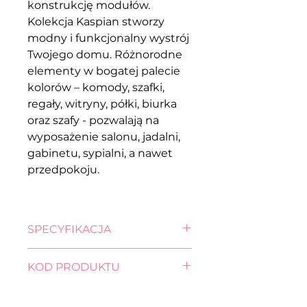
konstrukcję modułów.
Kolekcja Kaspian stworzy
modny i funkcjonalny wystrój
Twojego domu. Różnorodne
elementy w bogatej palecie
kolorów – komody, szafki,
regały, witryny, półki, biurka
oraz szafy - pozwalają na
wyposażenie salonu, jadalni,
gabinetu, sypialni, a nawet
przedpokoju.
SPECYFIKACJA
wysokość: 92,0 cm
KOD PRODUKTU
szerokość: 105,0 cm
głębokość: 40,5 cm
komoda