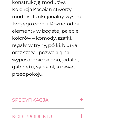
konstrukcję modułów.
Kolekcja Kaspian stworzy
modny i funkcjonalny wystrój
Twojego domu. Różnorodne
elementy w bogatej palecie
kolorów – komody, szafki,
regały, witryny, półki, biurka
oraz szafy - pozwalają na
wyposażenie salonu, jadalni,
gabinetu, sypialni, a nawet
przedpokoju.
SPECYFIKACJA
wysokość: 92,0 cm
KOD PRODUKTU
szerokość: 105,0 cm
głębokość: 40,5 cm
komoda