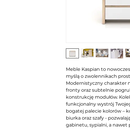
Meble Kaspian to nowoczes
myślą o zwolennikach prost
Modernistyczny charakter 
fronty oraz subtelnie pogr
konstrukcję modułów. Kole
funkcjonalny wystrój Two
bogatej palecie kolorów – kom
biurka oraz szafy - pozwalaj
gabinetu, sypialni, a nawet