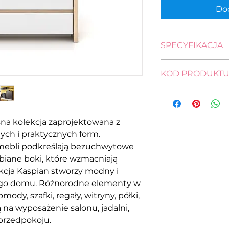
Dod
SPECYFIKACJA
wysokość: 92,0 cm
KOD PRODUKT
szerokość: 105,0 c
głębokość: 40,5 c
komoda
KOM4S
na kolekcja zaprojektowana z
ych i praktycznych form.
mebli podkreślają bezuchwytowe
ubiane boki, które wzmacniają
kcja Kaspian stworzy modny i
jego domu. Różnorodne elementy w
ody, szafki, regały, witryny, półki,
ą na wyposażenie salonu, jadalni,
 przedpokoju.