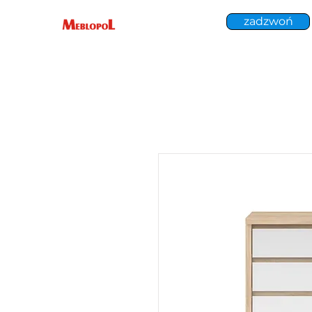
zadzwoń