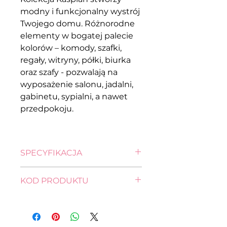
modny i funkcjonalny wystrój
Twojego domu. Różnorodne
elementy w bogatej palecie
kolorów – komody, szafki,
regały, witryny, półki, biurka
oraz szafy - pozwalają na
wyposażenie salonu, jadalni,
gabinetu, sypialni, a nawet
przedpokoju.
SPECYFIKACJA
wysokość: 92,0 cm
KOD PRODUKTU
szerokość: 143,5 cm
głębokość: 40,5 cm
komoda
KOM2D4S