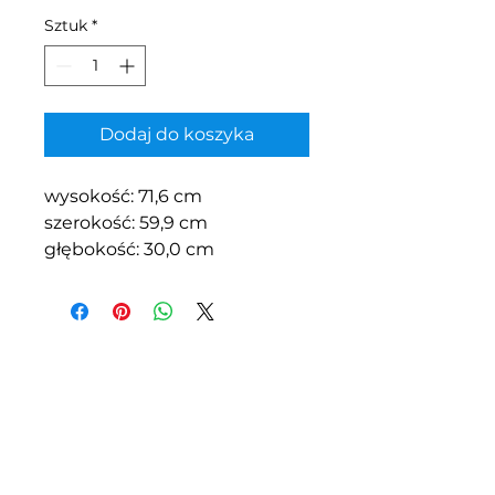
Sztuk
*
Dodaj do koszyka
wysokość: 71,6 cm
szerokość: 59,9 cm
głębokość: 30,0 cm
Z.P.H.U.S.C.
"MEBLOPOL"
I.L.BREWKA