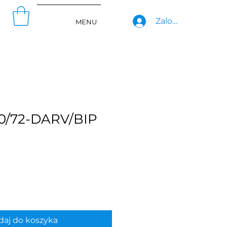
Zaloguj się
MENU
0/72-DARV/BIP
aj do koszyka