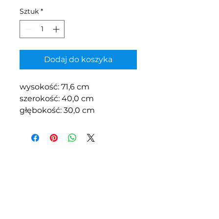
Sztuk
*
Dodaj do koszyka
wysokość: 71,6 cm
szerokość: 40,0 cm
głębokość: 30,0 cm
Z.P.H.U.S.C.
"MEBLOPOL"
I.L.BREWKA