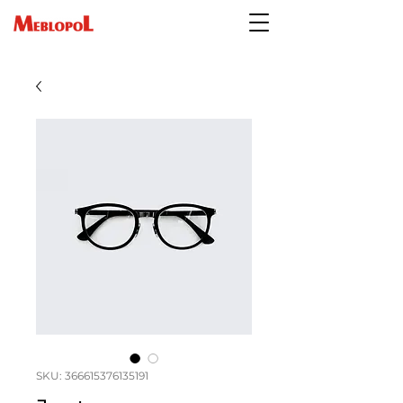
SKU: 366615376135191