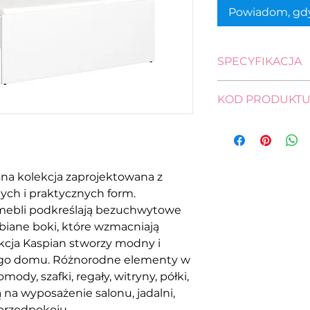
Powiadom, gdy
SPECYFIKACJA
wysokość: 44,5 - 6
KOD PRODUKT
długość: 204,0 cm
szerokość: 125,0 c
łóżko
pow. spania: 200,0 
LOZ/120-BI
na kolekcja zaprojektowana z
ych i praktycznych form.
mebli podkreślają bezuchwytowe
ubiane boki, które wzmacniają
kcja Kaspian stworzy modny i
jego domu. Różnorodne elementy w
ody, szafki, regały, witryny, półki,
ą na wyposażenie salonu, jadalni,
 przedpokoju.