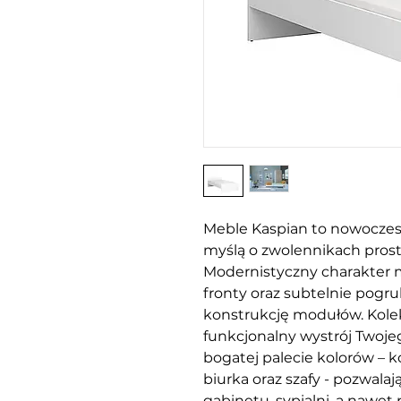
Meble Kaspian to nowoczes
myślą o zwolennikach prost
Modernistyczny charakter 
fronty oraz subtelnie pogr
konstrukcję modułów. Kole
funkcjonalny wystrój Two
bogatej palecie kolorów – kom
biurka oraz szafy - pozwalaj
gabinetu, sypialni, a nawet